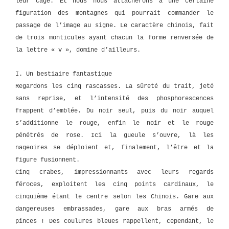
leur cage. Et nous nous attacherons à une certaine
figuration des montagnes qui pourrait commander le
passage de l’image au signe. Le caractère chinois, fait
de trois monticules ayant chacun la forme renversée de
la lettre « v », domine d’ailleurs.
I. Un bestiaire fantastique
Regardons les cinq rascasses. La sûreté du trait, jeté
sans reprise, et l’intensité des phosphorescences
frappent d’emblée. Du noir seul, puis du noir auquel
s’additionne le rouge, enfin le noir et le rouge
pénétrés de rose. Ici la gueule s’ouvre, là les
nageoires se déploient et, finalement, l’être et la
figure fusionnent.
Cinq crabes, impressionnants avec leurs regards
féroces, exploitent les cinq points cardinaux, le
cinquième étant le centre selon les Chinois. Gare aux
dangereuses embrassades, gare aux bras armés de
pinces ! Des coulures bleues rappellent, cependant, le