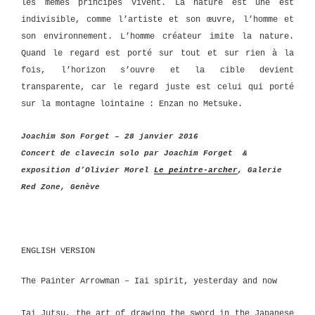
les mêmes principes vivent. La nature est une est
indivisible, comme l’artiste et son œuvre, l’homme et
son environnement. L’homme créateur imite la nature.
Quand le regard est porté sur tout et sur rien à la
fois, l’horizon s’ouvre et la cible devient
transparente, car le regard juste est celui qui porté
sur la montagne lointaine : Enzan no Metsuke.
Joachim Son Forget – 28 janvier 2016
Concert de clavecin solo par Joachim Forget &
exposition d’Olivier Morel
Le peintre-archer
, Galerie
Red Zone, Genève
ENGLISH VERSION
The Painter Arrowman – Iai spirit, yesterday and now
Iai Jutsu, the art of drawing the sword in the Japanese