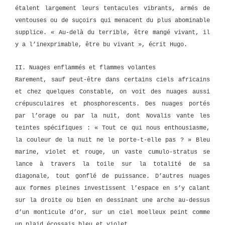
étalent largement leurs tentacules vibrants, armés de
ventouses ou de suçoirs qui menacent du plus abominable
supplice. « Au-delà du terrible, être mangé vivant, il
y a l’inexprimable, être bu vivant », écrit Hugo.
II. Nuages enflammés et flammes volantes
Rarement, sauf peut-être dans certains ciels africains
et chez quelques Constable, on voit des nuages aussi
crépusculaires et phosphorescents. Des nuages portés
par l’orage ou par la nuit, dont Novalis vante les
teintes spécifiques : « Tout ce qui nous enthousiasme,
la couleur de la nuit ne le porte-t-elle pas ? » Bleu
marine, violet et rouge, un vaste cumulo-stratus se
lance à travers la toile sur la totalité de sa
diagonale, tout gonflé de puissance. D’autres nuages
aux formes pleines investissent l’espace en s’y calant
sur la droite ou bien en dessinant une arche au-dessus
d’un monticule d’or, sur un ciel moelleux peint comme
un plaid écossais bleu et violet.