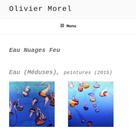
Aller
Olivier Morel
au
contenu
principal
Menu
Eau Nuages Feu
Eau (Méduses),
peintures (2015)