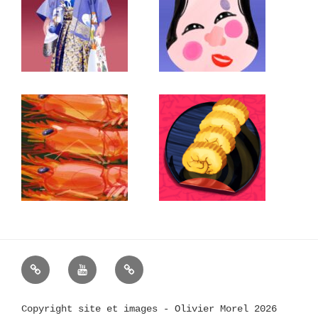
Olivier
Chaîne
Olivier
Morel
YouTube
Morel
–
d’Olivier
sur
Copyright site et images - Olivier Morel 2026